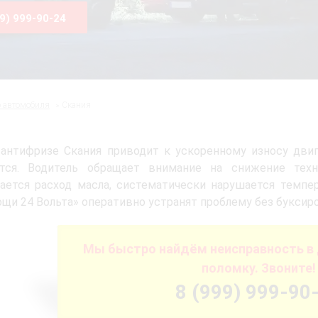
99) 999-90-24
о автомобиля
Скания
антифризе Скания приводит к ускоренному износу двиг
ется. Водитель обращает внимание на снижение техни
ается расход масла, систематически нарушается темпе
щи 24 Вольта» оперативно устранят проблему без буксиро
Мы быстро найдём неисправность в 
поломку. Звоните!
8 (999) 999-90