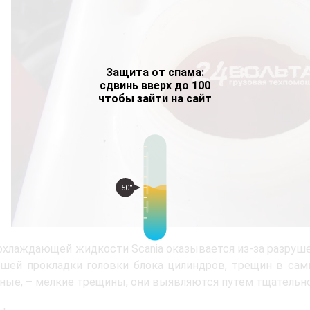
Защита от спама:
сдвинь вверх до 100
чтобы зайти на сайт
50°
охлаждающей жидкости Scania оказывается из-за разруше
шей прокладки головки блока цилиндров, трещин в сам
ные, – мелкие трещины, они выявляются путем тщательн