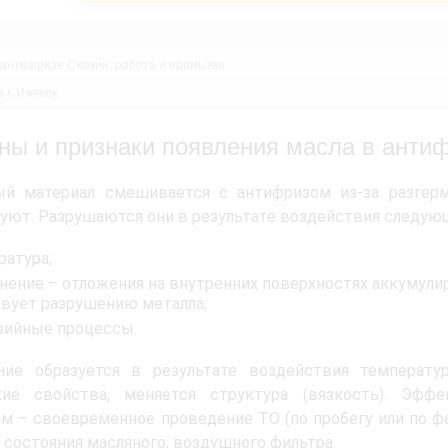
 антифризе Скания: работа и промывка
 г. Ижевск
ны и признаки появления масла в анти
ый материал смешивается с антифризом из-за разгер
уют. Разрушаются они в результате воздействия следую
ратура;
знение – отложения на внутренних поверхностях аккумули
вует разрушению металла;
зийные процессы.
ение образуется в результате воздействия температу
кие свойства, меняется структура (вязкость). Эфф
м – своевременное проведение ТО (по пробегу или по ф
 состояния масляного, воздушного фильтра.