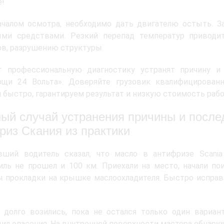
е!
ачалом осмотра, необходимо дать двигателю остыть. З
ыми средствами. Резкий перепад температур приводи
в, разрушению структуры.
т профессиональную диагностику устранят причину и
ощи 24 Вольта». Доверяйте грузовик квалифицирован
 быстро, гарантируем результат и низкую стоимость рабо
ый случай устранения причины и после
риз Скания из практики
вший водитель сказал, что масло в антифризе Scania
ль не прошел и 100 км. Приехали на место, начали по
 прокладки на крышке маслоохладителя. Быстро исправи
 долго возились, пока не остался только один вариан
ил опасения. На внутренней поверхности мастера обнару