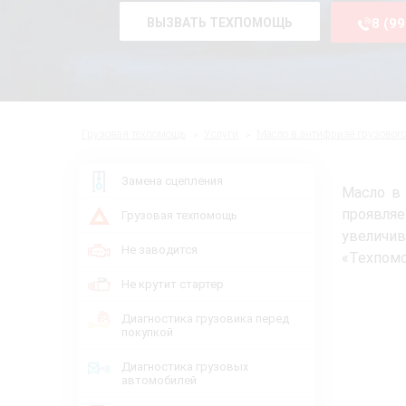
ВЫЗВАТЬ ТЕХПОМОЩЬ
8 (9
Грузовая техпомощь
Услуги
Масло в антифризе грузовог
Замена сцепления
Масло в 
проявля
Грузовая техпомощь
увеличив
Не заводится
«Техпомо
Не крутит стартер
Диагностика грузовика перед
покупкой
Диагностика грузовых
автомобилей