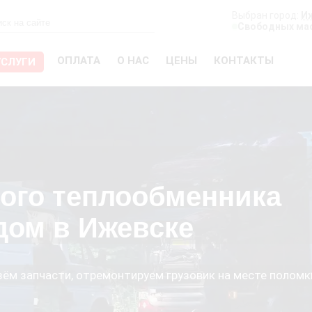
Выбран город:
И
Свободных мас
ОПЛАТА
О НАС
ЦЕНЫ
КОНТАКТЫ
УСЛУГИ
ого теплообменника
дом в Ижевске
езём запчасти, отремонтируем грузовик на месте поломк