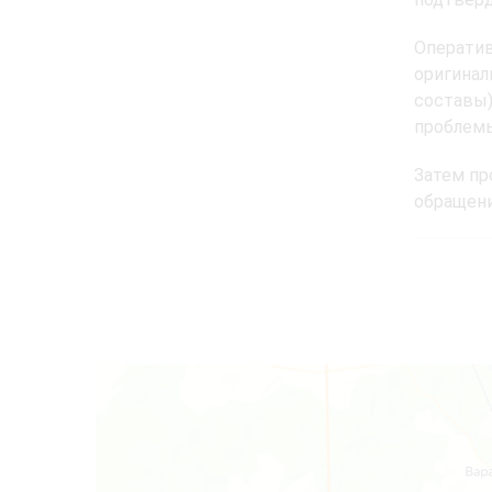
Операти
оригинал
составы)
проблемы
Затем пр
обращени