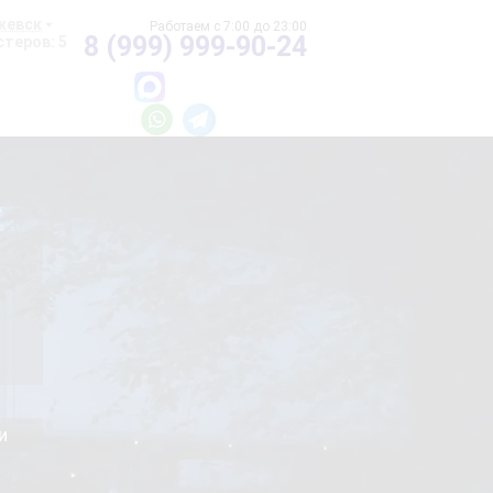
жевск
8 (999) 999-90-24
теров: 5
и