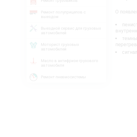
Ремонт грузовиков
О появле
Ремонт полуприцепов с
выездом
пенис
Выездной сервис для грузовых
внутренн
автомобилей
темны
перегрев
Моторист грузовых
автомобилей
сигнал
Масло в антифризе грузового
автомобиля
Ремонт пневмосистемы