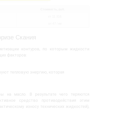
Стоимость, руб.
от 11 316
от 47 / км
фризе Скания
метизации контуров, по которым жидкости
щих факторов:
руют тепловую энергию, которая
ры на масло. В результате чего теряются
ективное средство противодействия этим
актическому износу технических жидкостей),