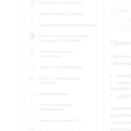
Грузовой автоэлектрик
Работа
Замена помпы грузовика
Масло в
Замена ступичного подшипника
Выезд за
Ремонт тормозной системы
грузовых автомобилей
Причи
Замена подвесного
Смазочн
подшипника
циркулир
Замена теплообменника
темпе
Ремонт компрессора с
загря
выездом
способст
Замена рессоры
корро
Отогрев грузовых
Загрязн
автомобилей
физичес
Замена прокладки ГБЦ
процесса
контроль