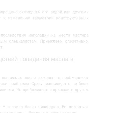
апрещено охлаждать его водой или другими
т к изменению геометрии конструктивных
 последствия неполадки на месте мастера
ным специалистам. Приезжаем оперативно,
т.
дствий попадания масла в
 появилось после замены теплообменника.
иски проблемы. Сразу выявили, что не были
ли это. Но проблема явно крылась в другом
т – головка блока цилиндров. Ее демонтаж
жили трещины. Вердикт – нужна замена.