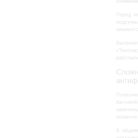
Внимани
Перед н
подручн
элементо
Выполня
«Техпом
работаем
Сложн
антиф
Позвони
Автомоби
заменены
моменте.
В общем
подтверд