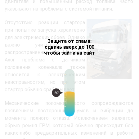
двигателя и повышенный расход топлива часто
указывают на проблемы с системой питания.
Отсутствие реакции стартера
при попытке запуска характерно
для электрических сбоев. Однако
Защита от спама:
важно учитывать, что
сдвинь вверх до 100
распространенная для Mercedes
чтобы зайти на сайт
Axor проблема с датчиком
положения коленвала также
относится к электрическим
неисправностям, но при этом
стартер обычно срабатывает.
50°
Механические поломки часто сопровождаются
появлением посторонних шумов и вибраций до
момента полного отказа. Исключением является
обрыв ремня ГРМ, который обычно происходит без
каких-либо предварительных изменений в работе